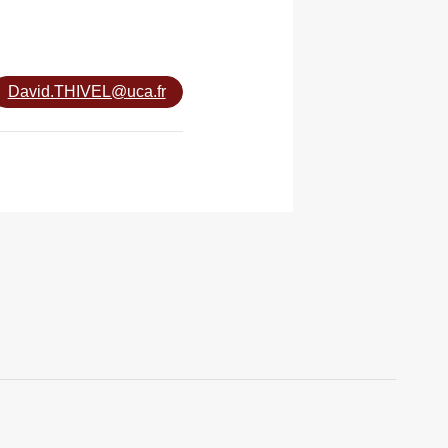
David.THIVEL@uca.fr