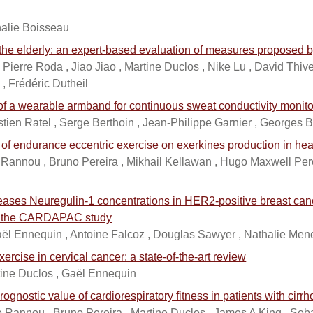
halie Boisseau
n the elderly: an expert-based evaluation of measures proposed by 
Pierre Roda , Jiao Jiao , Martine Duclos , Nike Lu , David Thivel
, Frédéric Dutheil
ty of a wearable armband for continuous sweat conductivity monit
stien Ratel , Serge Berthoin , Jean-Philippe Garnier , Georges 
t of endurance eccentric exercise on exerkines production in he
e Rannou , Bruno Pereira , Mikhail Kellawan , Hugo Maxwell Per
reases Neuregulin-1 concentrations in HER2-positive breast can
b: the CARDAPAC study
aël Ennequin , Antoine Falcoz , Douglas Sawyer , Nathalie Me
xercise in cervical cancer: a state-of-the-art review
ine Duclos , Gaël Ennequin
ognostic value of cardiorespiratory fitness in patients with cirrh
ce Rannou , Bruno Pereira , Martine Duclos , James A King , Se