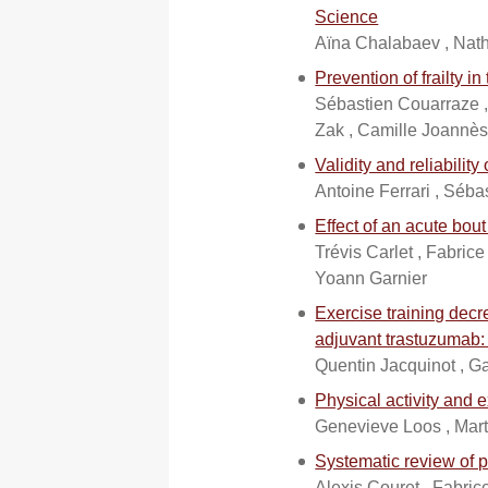
Science
Aïna Chalabaev , Nat
Prevention of frailty i
Sébastien Couarraze , 
Zak , Camille Joannès 
Validity and reliabili
Antoine Ferrari , Séba
Effect of an acute bou
Trévis Carlet , Fabric
Yoann Garnier
Exercise training dec
adjuvant trastuzuma
Quentin Jacquinot , G
Physical activity and e
Genevieve Loos , Mart
Systematic review of pr
Alexis Couret , Fabri