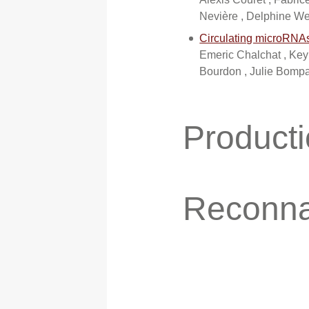
Nevière , Delphine We
Circulating microRNAs 
Emeric Chalchat , Keyn
Bourdon , Julie Bompar
Producti
Reconna