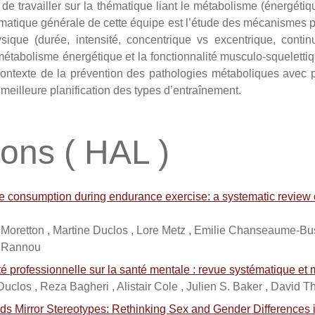
f de travailler sur la thématique liant le métabolisme (énergéti
hématique générale de cette équipe est l’étude des mécanismes pa
sique (durée, intensité, concentrique vs excentrique, continu
métabolisme énergétique et la fonctionnalité musculo-squelettiq
contexte de la prévention des pathologies métaboliques avec po
meilleure planification des types d’entraînement.
ions ( HAL )
ate consumption during endurance exercise: a systematic review 
ic Moretton , Martine Duclos , Lore Metz , Emilie Chanseaume-Bu
e Rannou
té professionnelle sur la santé mentale : revue systématique et
Duclos , Reza Bagheri , Alistair Cole , Julien S. Baker , David Th
ds Mirror Stereotypes: Rethinking Sex and Gender Differences 