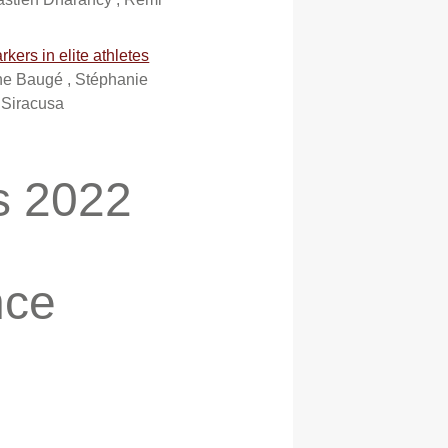
kers in elite athletes
ane Baugé , Stéphanie
n Siracusa
is 2022
nce