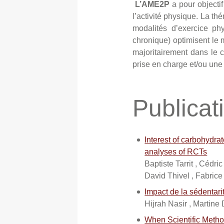
L’AME2P
a pour objecti
l’activité physique. La t
modalités d’exercice phy
chronique) optimisent le 
majoritairement dans le 
prise en charge et/ou une 
Publicat
Interest of carbohydr
analyses of RCTs
Baptiste Tarrit , Cédr
David Thivel , Fabric
Impact de la sédentari
Hijrah Nasir , Martine 
When Scientific Metho