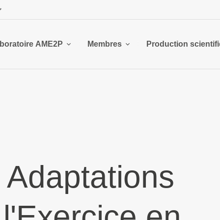
boratoire AME2P
Membres
Production scientif
 Adaptations
l'Exercice en