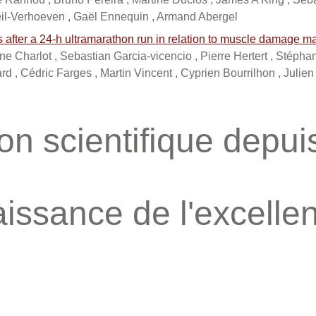
il-Verhoeven , Gaël Ennequin , Armand Abergel
after a 24‐h ultramarathon run in relation to muscle damage mar
e Charlot , Sebastian Garcia‐vicencio , Pierre Hertert , Stéph
d , Cédric Farges , Martin Vincent , Cyprien Bourrilhon , Julie
on scientifique depu
issance de l'excelle