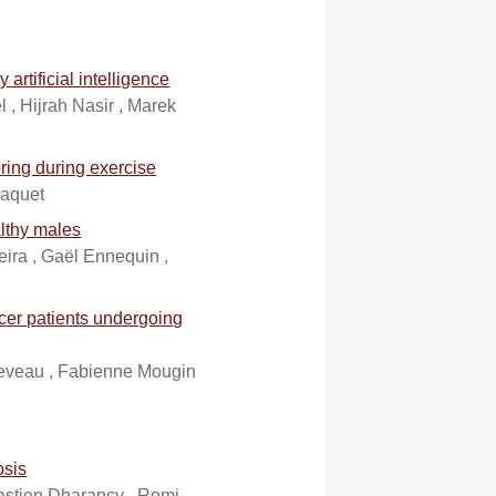
artificial intelligence
 , Hijrah Nasir , Marek
oring during exercise
Baquet
althy males
eira , Gaël Ennequin ,
cer patients undergoing
neveau , Fabienne Mougin
osis
bastien Dharancy , Remi