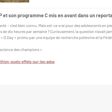
P et son programme C mis en avant dans un reporta
santé – c’est bien connu. Mais est-ce vrai pour des adolescents en pl
lus de dix heures par semaine ? Curieusement, la question n’avait jam
t « D.Day » promu par une équipe de recherche poitevine et la Fédé
a science des champions »
iathlon-quels-effets-sur-les-ados