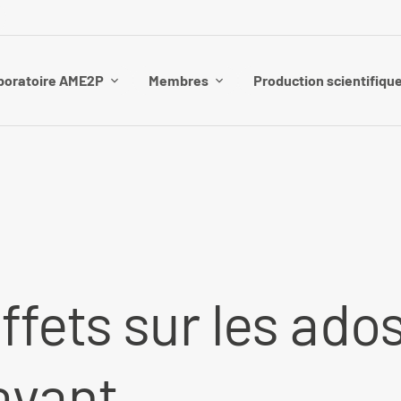
boratoire AME2P
Membres
Production scientifiqu
ffets sur les ados
avant