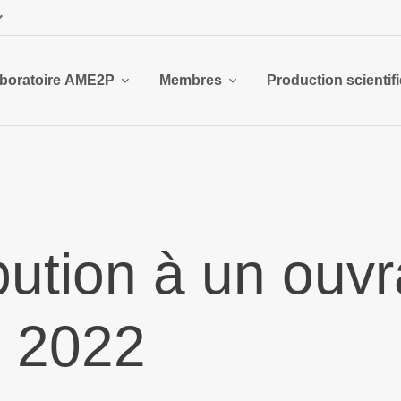
boratoire AME2P
Membres
Production scientif
bution à un ouv
n 2022