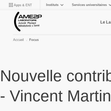
Instituts
Services universitaires
Apps & ENT
Le La
Accueil
Focus
Nouvelle contri
- Vincent Marti