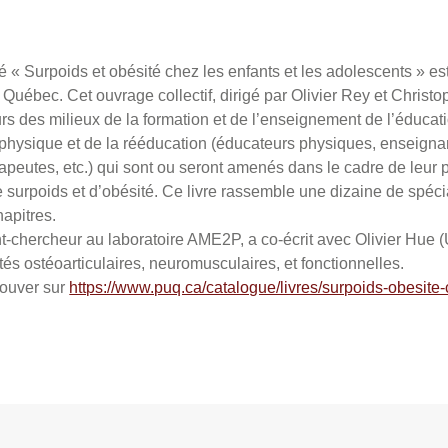
é « Surpoids et obésité chez les enfants et les adolescents » es
 Québec. Cet ouvrage collectif, dirigé par Olivier Rey et Chris
rs des milieux de la formation et de l’enseignement de l’éducat
é physique et de la rééducation (éducateurs physiques, enseignan
peutes, etc.) qui sont ou seront amenés dans le cadre de leur pr
e surpoids et d’obésité. Ce livre rassemble une dizaine de spéci
hapitres.
t-chercheur au laboratoire AME2P, a co-écrit avec Olivier Hue 
tés ostéoarticulaires, neuromusculaires, et fonctionnelles.
rouver sur
https://www.puq.ca/catalogue/livres/surpoids-obesite-