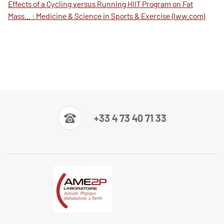
Effects of a Cycling versus Running HIIT Program on Fat
Mass... : Medicine & Science in Sports & Exercise (lww.com)
+33 4 73 40 71 33