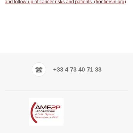
and follow-up of cancer risks and patients. (frontiersin.org)
+33 4 73 40 71 33