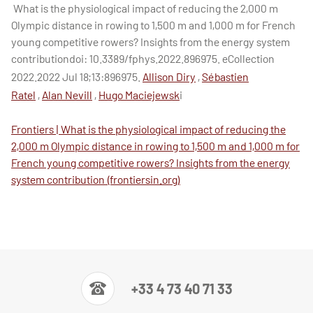
What is the physiological impact of reducing the 2,000 m
Olympic distance in rowing to 1,500 m and 1,000 m for French
young competitive rowers? Insights from the energy system
contributiondoi: 10.3389/fphys.2022.896975. eCollection
2022.2022 Jul 18;13:896975.
Allison Diry
,
Sébastien
Ratel
,
Alan Nevill
,
Hugo Maciejewsk
i
Frontiers | What is the physiological impact of reducing the
2,000 m Olympic distance in rowing to 1,500 m and 1,000 m for
French young competitive rowers? Insights from the energy
system contribution (frontiersin.org)
+33 4 73 40 71 33